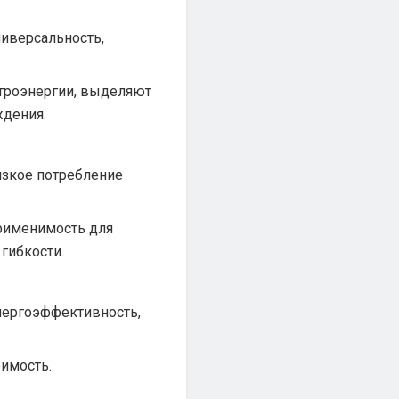
иверсальность,
.
ктроэнергии, выделяют
ждения.
изкое потребление
применимость для
гибкости.
нергоэффективность,
оимость.