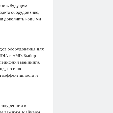
уете в будущем
ерите оборудование,
ли дополнить новыми
дов оборудования для
NVIDIA и AMD. Выбор
специфики майнинга.
д, но и на
ргоэффективность и
конкуренции в
лее важным. Майнеры