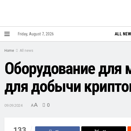
ALL NE
Friday, August 7, 2026
Home
All news
Оборудование для 
для добычи крипто
A
0
09.09.2024
A
133