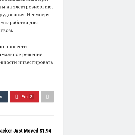
ты на электроэнергию,
орудования. Несмотря
ом заработка для
ством.
но провести
тимальное решение
овности инвестировать
re
Pin
2
acker Just Moved $1.94