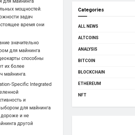
я для майнинга
льных мощностей.
Categories
ожности задач
астоящее время они
ALL NEWS
ALTCOINS
ание значительно
ANALYSIS
ром для майнинга
Видеокарты способны
BITCOIN
т их более
BLOCKCHAIN
ч майнинга.
ETHEREUM
ation-Specific Integrated
деленной
NFT
тивность и
 выбором для майнинга
т дороже и не
айнинга другой