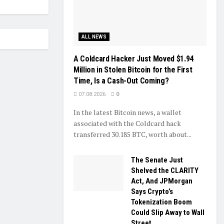
ALL NEWS
A Coldcard Hacker Just Moved $1.94
Million in Stolen Bitcoin for the First
Time, Is a Cash-Out Coming?
07.08.2026
0
In the latest Bitcoin news, a wallet
associated with the Coldcard hack
transferred 30.185 BTC, worth about...
The Senate Just
Shelved the CLARITY
Act, And JPMorgan
Says Crypto’s
Tokenization Boom
Could Slip Away to Wall
Street