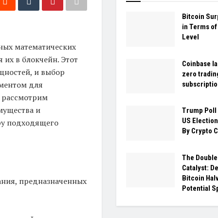
Bitcoin Su
in Terms of
Level
ных математических
 их в блокчейн. Этот
Coinbase l
щностей, и выбор
zero tradin
ментом для
subscriptio
ы рассмотрим
имущества и
Trump Poll
US Electio
ру подходящего
By Crypto 
The Doubl
Catalyst: D
Bitcoin Hal
ания, предназначенных
Potential S