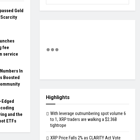
rpassed Gold
 Scarcity
aunches
g fee
n service
 Numbers In
ns Boosted
Community
Highlights
e-Edged
ecoding
With leverage outnumbering spot volume 6
ving and the
to 1, XRP traders are walking a $2.36B
pot ETFs
tightrope
XRP Price Falls 2% as CLARITY Act Vote