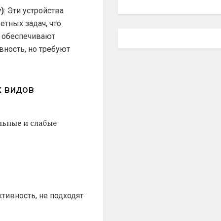
)
: Эти устройства
тных задач, что
и обеспечивают
ность, но требуют
х видов
льные и слабые
тивность, не подходят