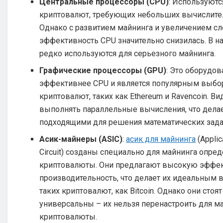
Центральные процессоры (CPU)
: Используютс
криптовалют, требующих небольших вычислите
Однако с развитием майнинга и увеличением сл
эффективность CPU значительно снизилась. В н
редко используются для серьезного майнинга.
Графические процессоры (GPU)
: Это оборудов
эффективнее CPU и является популярным выбо
криптовалют, таких как Ethereum и Ravencoin. 
выполнять параллельные вычисления, что делае
подходящими для решения математических зада
Асик-майнеры (ASIC)
:
асик для майнинга
(Applic
Circuit) созданы специально для майнинга опре
криптовалюты. Они предлагают высокую эффек
производительность, что делает их идеальным
таких криптовалют, как Bitcoin. Однако они стоя
универсальны – их нельзя перенастроить для м
криптовалюты.