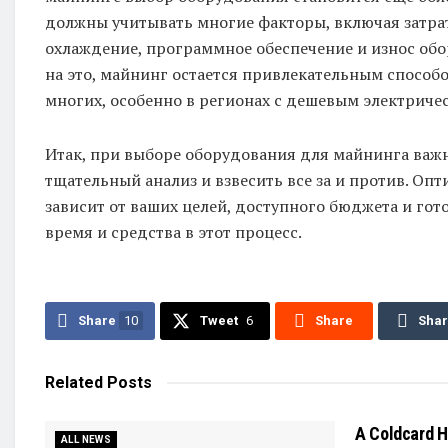
должны учитывать многие факторы, включая затра
охлаждение, программное обеспечение и износ об
на это, майнинг остается привлекательным способ
многих, особенно в регионах с дешевым электриче
Итак, при выборе оборудования для майнинга важ
тщательный анализ и взвесить все за и против. Оп
зависит от ваших целей, доступного бюджета и гот
время и средства в этот процесс.
Share
10
Tweet
6
Share
Sha
Related
Posts
A Coldcard H
ALL NEWS