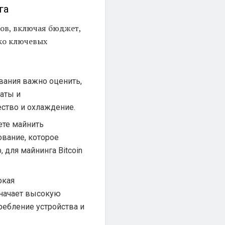
га
ов, включая бюджет,
ко ключевых
вания важно оценить,
раты и
ество и охлаждение.
ете майнить
вание, которое
 для майнинга Bitcoin
окая
значает высокую
ребление устройства и